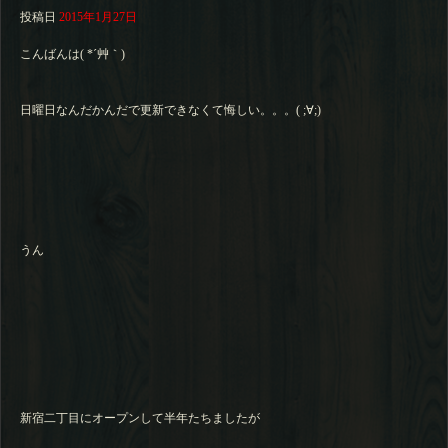
投稿日
2015年1月27日
こんばんは( *´艸｀)
日曜日なんだかんだで更新できなくて悔しい。。。( ;∀;)
うん
新宿二丁目にオープンして半年たちましたが