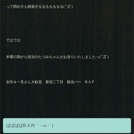
って閉め方も雑過ぎるるるるるるる( ﾟДﾟ)
ではでは
木曜の鶏がら担当のたつみちゃんがお送りいたしましたっ( ﾟДﾟ)
女性＆一見さん大歓迎 新宿二丁目 観光バー B.A.P
ばばばばB.A.P(｀・ω・´)