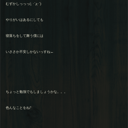
むずかしっっっ(; ･`д･´)
やりがいはあるにしても
寝落ちをして舞う僕には
いささか不安しかないっすね←
ちょっと勉強でもしましょうかな。。。
色んなことをね?