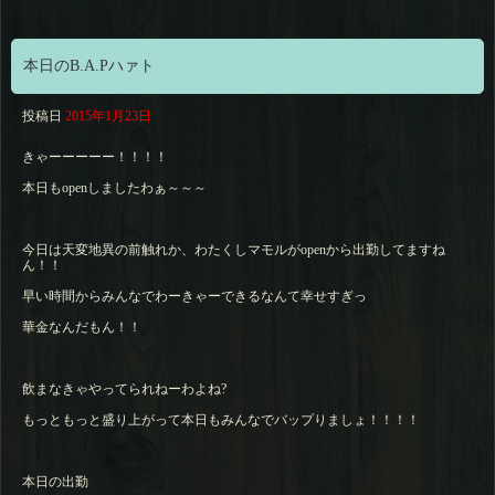
本日のB.A.Pハァト
投稿日
2015年1月23日
きゃーーーーー！！！！
本日もopenしましたわぁ～～～
今日は天変地異の前触れか、わたくしマモルがopenから出勤してますね
ん！！
早い時間からみんなでわーきゃーできるなんて幸せすぎっ
華金なんだもん！！
飲まなきゃやってられねーわよね?
もっともっと盛り上がって本日もみんなでバップりましょ！！！！
本日の出勤