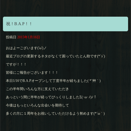
祝！B.A.P！！
投稿日
2015年1月16日
おはよーございます('ω')ノ
最近ブログの更新するネタがなくて困っていたとん助です(*´з`)
ですが！！！
皆様にご報告がございます！！！
本日1/16でB.A.Pオープンして丁度半年が経ちました( *´艸｀)
この半年間いろんな方に支えていただき
あっという間に半年が経ってびっくりしましたΣ(･ω･ﾉ)ﾉ！
今後はもっといろんな出会いを期待して
多くの方に１周年をお祝いしていただけるよう努めます(*´ω｀)