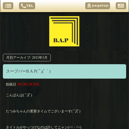
月別アーカイブ:
2015年1月
スープバーB.A.P(´ﾟдﾟ｀)
投稿日
2015年1月29日
こんばんは( ﾟДﾟ)
たつみちゃんの更新タイムでございまーす( ﾟДﾟ)
タイトルがやっつけなのは許してニャン(=^・^=)