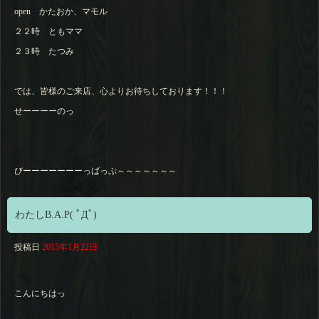
open かたおか、マモル
２２時 ともママ
２３時 たつみ
では、皆様のご来店、心よりお待ちしております！！！
せーーーーのっ
びーーーーーーーっばっぷ～～～～～～～
わたしB.A.P( ﾟДﾟ)
投稿日
2015年1月22日
こんにちはっ