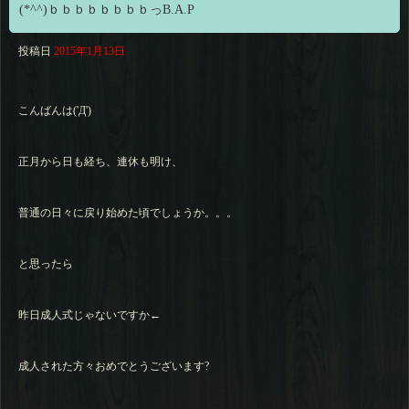
(*^^)ｂｂｂｂｂｂｂｂっB.A.P
投稿日
2015年1月13日
こんばんは('Д')
正月から日も経ち、連休も明け、
普通の日々に戻り始めた頃でしょうか。。。
と思ったら
昨日成人式じゃないですか←
成人された方々おめでとうございます?