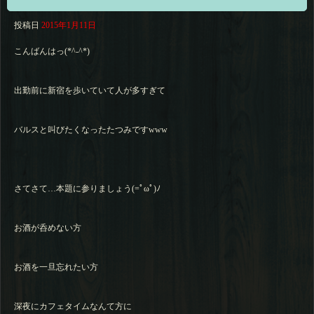
投稿日
2015年1月11日
こんばんはっ(*^-^*)
出勤前に新宿を歩いていて人が多すぎて
バルスと叫びたくなったたつみですwww
さてさて…本題に参りましょう(=ﾟωﾟ)ﾉ
お酒が呑めない方
お酒を一旦忘れたい方
深夜にカフェタイムなんて方に