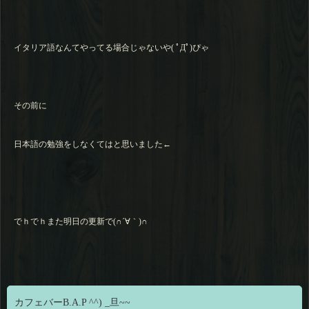
イタリア語なんてやってる場合じゃないや( ﾟДﾟ)ぴゃ
その前に
日本語の勉強をしなくてはと思いました←
でｈでｈまた明日の更新で(∩´∀｀)∩
カフェバーB.A.P ^^) _旦~~