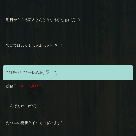
明日から入る新人さんどうなるかなぁ(*´Д｀)
ではではぁっぁぁぁぁぁぁ(∩´∀｀)∩
びびっとびーB.A.P(´▽｀*)
投稿日
2015年1月12日
こんばんわに(*´з`)
たつみの更新タイムでございます?