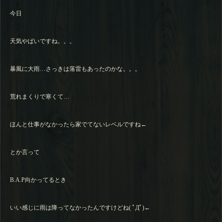
今日
天気やばいですね。。。
暴風に大雨…さっきは落雷もあったのかな。。。
荒れまくりで寒くて…
ほんと仕事がなかったら家でてないレベルですね←
とか言って
B.A.P向かってるとき
いい感じに雨は降ってなかったんですけどね( ﾟДﾟ)←