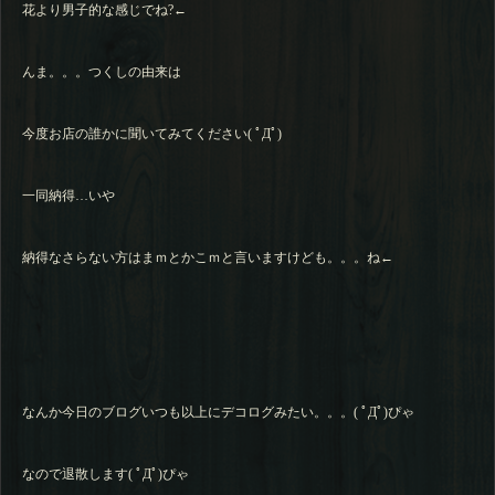
花より男子的な感じでね?←
んま。。。つくしの由来は
今度お店の誰かに聞いてみてください( ﾟДﾟ)
一同納得…いや
納得なさらない方はまｍとかこｍと言いますけども。。。ね←
なんか今日のブログいつも以上にデコログみたい。。。( ﾟДﾟ)ぴゃ
なので退散します( ﾟДﾟ)ぴゃ