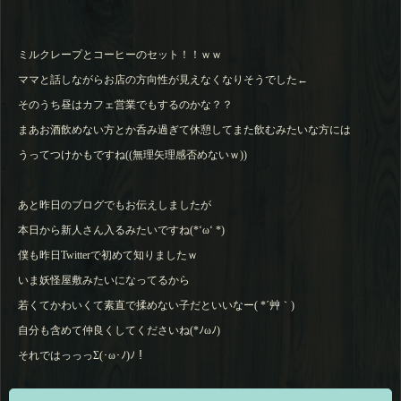
ミルクレープとコーヒーのセット！！ｗｗ
ママと話しながらお店の方向性が見えなくなりそうでした←
そのうち昼はカフェ営業でもするのかな？？
まあお酒飲めない方とか呑み過ぎて休憩してまた飲むみたいな方には
うってつけかもですね((無理矢理感否めないｗ))
あと昨日のブログでもお伝えしましたが
本日から新人さん入るみたいですね(*‘ω‘ *)
僕も昨日Twitterで初めて知りましたｗ
いま妖怪屋敷みたいになってるから
若くてかわいくて素直で揉めない子だといいなー( *´艸｀)
自分も含めて仲良くしてくださいね(*ﾉωﾉ)
それではっっっΣ(･ω･ﾉ)ﾉ！