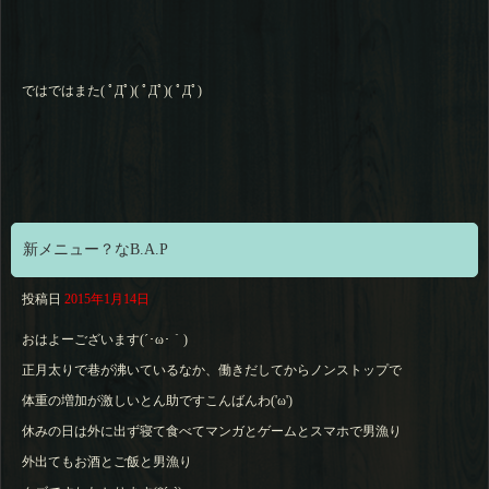
ではではまた( ﾟДﾟ)( ﾟДﾟ)( ﾟДﾟ)
新メニュー？なB.A.P
投稿日
2015年1月14日
おはよーございます(´･ω･｀)
正月太りで巷が沸いているなか、働きだしてからノンストップで
体重の増加が激しいとん助ですこんばんわ('ω')
休みの日は外に出ず寝て食べてマンガとゲームとスマホで男漁り
外出てもお酒とご飯と男漁り