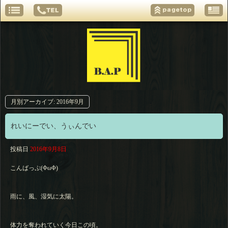
月別アーカイブ:
2016年9月
れいにーでい、うぃんでい
投稿日
2016年9月8日
こんばっぷ(ΦωΦ)
雨に、風、湿気に太陽。
体力を奪われていく今日この頃。