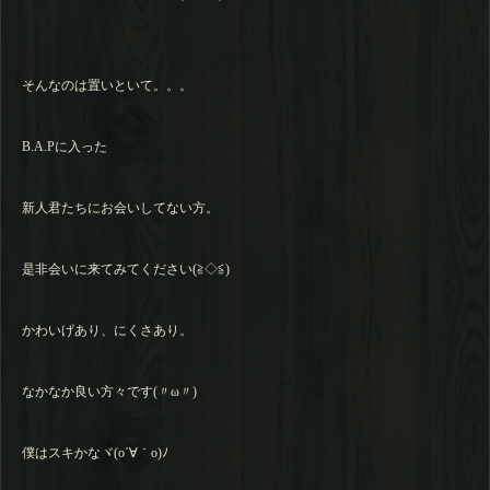
そんなのは置いといて。。。
B.A.Pに入った
新人君たちにお会いしてない方。
是非会いに来てみてください(≧◇≦)
かわいげあり、にくさあり。
なかなか良い方々です(〃ω〃)
僕はスキかなヾ(o´∀｀o)ﾉ