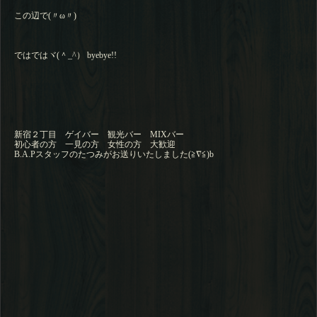
この辺で(〃ω〃)
ではではヾ(＾_^） byebye!!
新宿２丁目 ゲイバー 観光バー MIXバー
初心者の方 一見の方 女性の方 大歓迎
B.A.Pスタッフのたつみがお送りいたしました(≧∇≦)b