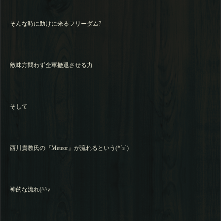
そんな時に助けに来るフリーダム?
敵味方問わず全軍撤退させる力
そして
西川貴教氏の『Meteor』が流れるという(*´з`)
神的な流れ(^^♪