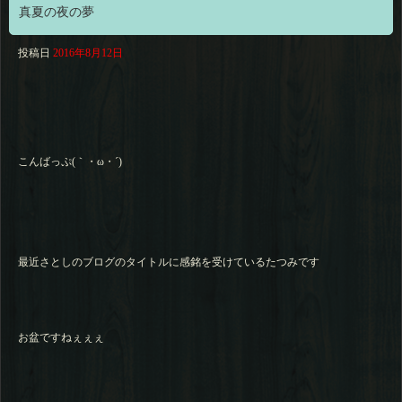
真夏の夜の夢
投稿日
2016年8月12日
こんばっぷ(｀・ω・´)
最近さとしのブログのタイトルに感銘を受けているたつみです
お盆ですねぇぇぇ