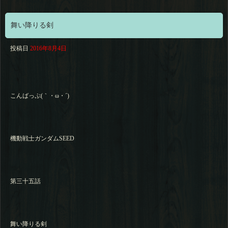
舞い降りる剣
投稿日
2016年8月4日
こんばっぷ(｀・ω・´)
機動戦士ガンダムSEED
第三十五話
舞い降りる剣