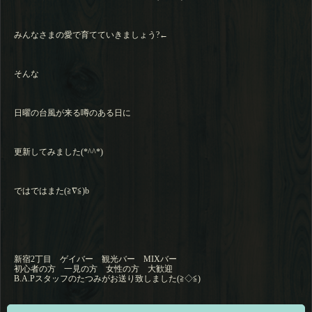
みんなさまの愛で育てていきましょう?←
そんな
日曜の台風が来る噂のある日に
更新してみました(*^^*)
ではではまた(≧∇≦)b
新宿2丁目 ゲイバー 観光バー MIXバー
初心者の方 一見の方 女性の方 大歓迎
B.A.Pスタッフのたつみがお送り致しました(≧◇≦)