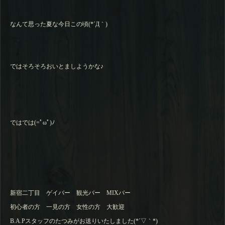
なんて思った夏な今日この頃(*´Д｀)
ではそろそろおいとましようかな♪
ではでは(=ﾟωﾟ)ﾉ
新宿二丁目 ゲイバー 観光バー MIXバー
初心者の方 一見の方 女性の方 大歓迎
B.A.Pスタッフのたつみがお送りいたしました(*´▽｀*)