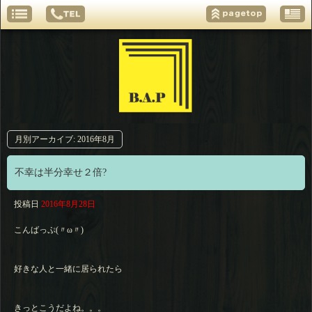
月別アーカイブ:
2016年8月
不幸は半分幸せ２倍?
投稿日
2016年8月28日
こんばっぷ(〃ω〃)
好きな人と一緒に居られたら
きっとこうだよね。。。