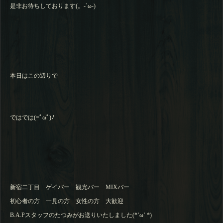
是非お待ちしております(。-`ω-)
本日はこの辺りで
ではでは(=ﾟωﾟ)ﾉ
新宿二丁目 ゲイバー 観光バー MIXバー
初心者の方 一見の方 女性の方 大歓迎
B.A.Pスタッフのたつみがお送りいたしました(*‘ω‘ *)