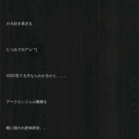
が大好き過ぎる
たつみです(*‘ω‘ *)
SEED見てる方ならわかるかと。。。
アークエンジェル艦橋を
敵に狙われ絶体絶命。。