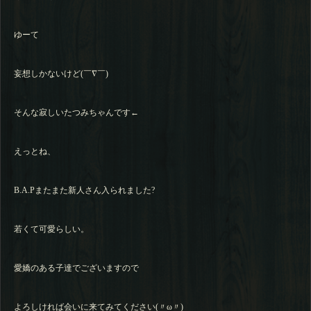
ゆーて
妄想しかないけど(￣∇￣)
そんな寂しいたつみちゃんです←
えっとね、
B.A.Pまたまた新人さん入られました?
若くて可愛らしい。
愛嬌のある子達でございますので
よろしければ会いに来てみてください(〃ω〃)