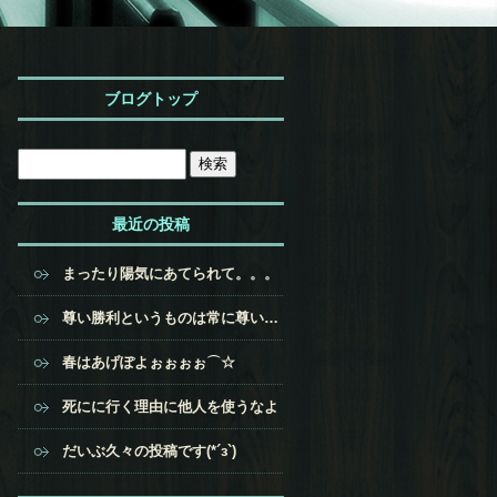
ブログトップ
最近の投稿
まったり陽気にあてられて。。。
尊い勝利というものは常に尊い犠牲の上にある
春はあげぽよぉぉぉぉ⌒☆
死にに行く理由に他人を使うなよ
だいぶ久々の投稿です(*´з`)