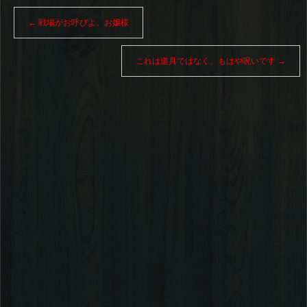
←
戦場がお呼びよ、お嬢様
これは道具ではなく、もはや呪いです
→